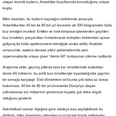
ulaşan kozmik tozların,
Antarktika
buzullarında korunduğunu ortaya
koydu.
Bilim insanları, bu tozların kaynağını belirlemek amacıyla
Antarktika'dan 40 bin ila 80 bin yıl öncesine ait 300 kilogramdan fazla
buz örneğini inceledi. Eritilen ve özel kimyasal işlemlerden geçirilen
buz örnekleri, parçacıkları hızlandırarak izotopları birbirinden ayıran
gelişmiş bir kütle spektrometrisi tekniğiyle analiz edildi. Analizler
sonucunda, sadece devasa yıldız patlamalarında yani
süpernovalarda ortaya çıkan "demir-60" izotopunun izlerine rastlandı.
Araştırma
ekibi, geçmiş yıllarda taze kar örneklerinde buldukları
demir-60 miktarını, bu antik buz örnekleriyle kıyasladığında şaşırtıcı
bir sonuçla karşılaştı. Eski dönemlere ait buzda çok daha az izotop
bulunması, 40 bin ila 80 bin yıl öncesinde Dünya'ya ulaşan
yıldızlararası toz miktarının günümüze kıyasla çok daha düşük
olduğunu gösterdi.
Astrofiziksel zaman ölçeğine göre oldukça kısa sayılabilecek bu
değişim, bilim insanlarını milyonlarca yıl önceki büyük patlamalar