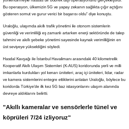
yönlendirmeyle hassas bir böbrek taşı operasyonunu gerçekleştirdi.
Bu operasyon, ülkemizin 5G ve yapay zekanın sağlıkta çığır açtığını
gösteren somut ve gurur verici bir başarısı oldu" diye konuştu.
Uraloğlu, ulaşımda akıllı
trafik
yönetimi ile otonom sistemlerin
güvenliği ve verimliliği eş zamanlı artarken
enerji
sektöründe de talep
tahmini ve akıllı şebeke yönetimi sayesinde kaynak verimliliğinin en
üst seviyeye yükseldiğini söyledi.
Hasdal Kavşağı ile
İstanbul
Havalimanı arasındaki 40 kilometrelik
Kooperatif
Akıllı
Ulaşım
Sistemleri (K-AUS) koridorunda yerli ve milli
imkanlarla kurdukları yol kenarı üniteleri, araç içi üniteleri, lidar, radar
ve kamera sistemlerini entegre ettiklerini anlatan Uraloğlu, böylece bu
koridorda Türkiye'de ilk kez 5G baz istasyonlarını ulaşım alanında
devreye aldıklarını belirtti.
"Akıllı kameralar ve sensörlerle tünel ve
köprüleri 7/24 izliyoruz"