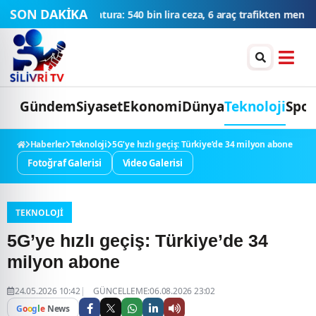
SON DAKİKA
a ceza, 6 araç trafikten men edildi
THY'den tüm zamanların yolcu v
Gündem
Siyaset
Ekonomi
Dünya
Teknoloji
Spor
Haberler
Teknoloji
5G’ye hızlı geçiş: Türkiye’de 34 milyon abone
Fotoğraf Galerisi
Video Galerisi
TEKNOLOJI
5G’ye hızlı geçiş: Türkiye’de 34
milyon abone
24.05.2026 10:42
GÜNCELLEME:06.08.2026 23:02
G
o
o
g
l
e
News