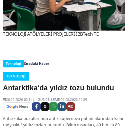
TEKNOLOJİ ATÖLYELERİ PROJELERİ İBBTech'TE
Teknoloji
Sıradaki Haber
TEKNOLOJI
Antarktika'da yıldız tozu bulundu
20.05.2026 00:14
GÜNCELLEME:06.08.2026 22:29
X
G
o
o
g
l
e
News
Antarktika buzullarında antik süpernova patlamalarından kalan
radyoaktif yıldız tozları bulundu. Bilim insanları, 40 bin ila 80