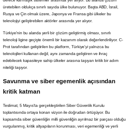
derece karmaşık sistemler arasında yer alıyor. Bu alanda çözüm
üretebilen oldukça sınırlı sayıda ülke bulunuyor. Başta ABD, İsrail,
Rusya
ve
Çin
olmak üzere,
Japonya
ve
Fransa
gibi ülkeler bu
teknolojiyi geliştirebilen aktörler arasında yer alıyor.
Türkiye'nin bu alanda yerli bir çözüm geliştirmiş olması, sınırlı
teknoloji ligine geçişte önemli bir kazanım olarak değerlendiriliyor. C-
Prot tarafından geliştirilen bu platform, Türkiye'yi yalnızca bu
teknolojileri kullanan değil, aynı zamanda geliştiren ve ihraç
edebilecek kapasiteye sahip ülkeler arasına taşıyan kritik bir adım
niteliği taşıyor.
Savunma ve siber egemenlik açısından
kritik katman
Teslimat, 5 Mayıs'ta gerçekleştirilen
Siber Güvenlik Kurulu
toplantısında ortaya konan vizyon ile doğrudan örtüşüyor. Bu
kapsamda siber güvenliğin milli güvenliğin ayrılmaz bir parçası olduğu
vurgulanmış, kritik altyapıların korunması, veri egemenliği ve yerli