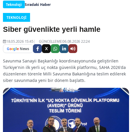
Teknoloji
Sıradaki Haber
TEKNOLOJI
Siber güvenlikte yerli hamle
18.05.2026 15:45
GÜNCELLEME:06.08.2026 22:24
X
G
o
o
g
l
e
News
Savunma Sanayii Başkanlığı koordinasyonunda geliştirilen
Türkiye'nin ilk yerli uç nokta güvenlik platformu, SAHA 2026'da
düzenlenen törenle Milli Savunma Bakanlığına teslim edilerek
siber savunmada yeni bir dönem başlattı.