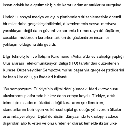
insan odaklı hale getirmek için de kararlı adımlar attıklarını vurguladı.
Uraloğlu, sosyal
medya
ve
oyun
platformları düzenlemesiyle önemli
bir milat daha gerçekleştirdiklerini, düzenlemenin sosyal medyayı
yasaklayan değil daha güvenli ve sorumlu bir mecraya dönüştüren,
çocukları risklerden korurken aileleri de güçlendiren insani bir
yaklaşım olduğunu dile getirdi.
Bilgi Teknolojileri ve
İletişim
Kurumunun Ankara'da ev sahipliği yaptığı
Uluslararası Telekomünikasyon Birliği (ITU) tarafından düzenlenen
Küresel Düzenleyiciler Sempozyumu'nu başarıyla gerçekleştirdiklerini
belirten Uraloğlu, şu ifadeleri kullandı:
"Bu sempozyum, Türkiye'nin dijital dönüşümdeki liderlik vizyonunu
uluslararası platformda bir kez daha ortaya koydu. Türkiye, artık
teknolojinin sadece tüketicisi değil kurallarını şekillendiren,
standartlarını belirleyen ve küresel dijital geleceğe yön veren ülkeler
arasında yer alıyor. Dijital dönüşüm dünyasında teknolojiyi sadece
dışarıdan alıp tüketen ve onu üretenler olarak temelde iki tür ülke