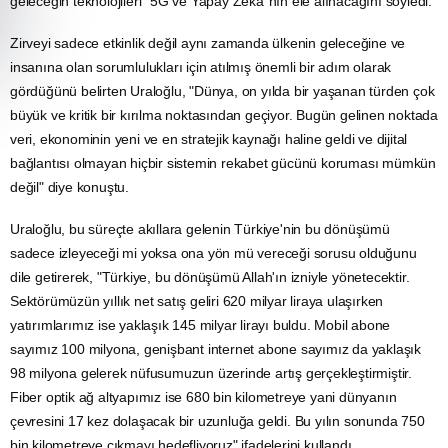
geleceğin teknolojileri "5G ve Yapay Zeka"nın ele alınacağını söyledi.
Zirveyi sadece etkinlik değil aynı zamanda ülkenin geleceğine ve
insanına olan sorumlulukları için atılmış önemli bir adım olarak
gördüğünü belirten Uraloğlu, "Dünya, on yılda bir yaşanan türden çok
büyük ve kritik bir kırılma noktasından geçiyor. Bugün gelinen noktada
veri, ekonominin yeni ve en stratejik kaynağı haline geldi ve dijital
bağlantısı olmayan hiçbir sistemin rekabet gücünü koruması mümkün
değil" diye konuştu.
Uraloğlu, bu süreçte akıllara gelenin Türkiye'nin bu dönüşümü
sadece izleyeceği mi yoksa ona yön mü vereceği sorusu olduğunu
dile getirerek, "Türkiye, bu dönüşümü Allah'ın izniyle yönetecektir.
Sektörümüzün yıllık net satış geliri 620 milyar liraya ulaşırken
yatırımlarımız ise yaklaşık 145 milyar lirayı buldu. Mobil abone
sayımız 100 milyona, genişbant internet abone sayımız da yaklaşık
98 milyona gelerek nüfusumuzun üzerinde artış gerçekleştirmiştir.
Fiber optik ağ altyapımız ise 680 bin kilometreye yani dünyanın
çevresini 17 kez dolaşacak bir uzunluğa geldi. Bu yılın sonunda 750
bin kilometreye çıkmayı hedefliyoruz" ifadelerini kullandı.