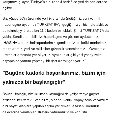
karşımıza çıkıyor. Türkiye'nin buradaki hedefi de yeri de son derece
açıktır.
Biz, yüzde 80'in üzerinde yerlilik oranıyla ürettiğimiz yerli ve milli
haberleşme uydumuz TÜRKSAT 6A'yı geçtiğimiz yıl hizmete aldık ve
bu teknolojiyi üretebilen 11 ülkeden biri olduk. Şimdi TÜRKSAT 7A da
yolda. Kendi otomobilimiz, haberleşme ve gözlem uydularımız,
İHA/SİHA'larımız, helikopterlerimiz, gemilerimiz, elektrikli trenlerimiz,
metrolarımız, yerli ve milli siber güvenlik sistemlerimiz… Özetle biz,
üretenler arasında yer alıyoruz. Aynı bunlar gibi yerli yapay zeka
altyapısına
yatırım
yapmayı bir şart olarak görüyoruz."
"Bugüne kadarki başarılarımız, bizim için
yalnızca bir başlangıçtır"
Bakan Uraloğlu, nitelikli insan kaynağını da yetiştirmeye gayret
ettiklerini belirterek, "Veri bilimi, siber güvenlik, yapay zeka ve
yazılım
gibi hayati alanlara yapılan
eğitim
yatırımları, esasen ülkemizin
geleceğine yapılan en stratejik yatırımdır" diye konuştu.