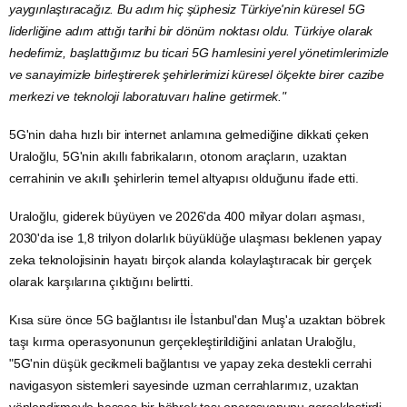
yaygınlaştıracağız. Bu adım hiç şüphesiz Türkiye'nin küresel 5G
liderliğine adım attığı tarihi bir dönüm noktası oldu. Türkiye olarak
hedefimiz, başlattığımız bu ticari 5G hamlesini yerel yönetimlerimizle
ve sanayimizle birleştirerek şehirlerimizi küresel ölçekte birer cazibe
merkezi ve teknoloji laboratuvarı haline getirmek."
5G'nin daha hızlı bir internet anlamına gelmediğine dikkati çeken
Uraloğlu, 5G'nin akıllı fabrikaların, otonom araçların, uzaktan
cerrahinin ve akıllı şehirlerin temel altyapısı olduğunu ifade etti.
Uraloğlu, giderek büyüyen ve 2026'da 400 milyar doları aşması,
2030'da ise 1,8 trilyon dolarlık büyüklüğe ulaşması beklenen
yapay
zeka
teknolojisinin hayatı birçok alanda kolaylaştıracak bir gerçek
olarak karşılarına çıktığını belirtti.
Kısa süre önce 5G bağlantısı ile İstanbul'dan Muş'a uzaktan böbrek
taşı kırma operasyonunun gerçekleştirildiğini anlatan Uraloğlu,
"5G'nin düşük gecikmeli bağlantısı ve yapay zeka destekli cerrahi
navigasyon sistemleri sayesinde uzman cerrahlarımız, uzaktan