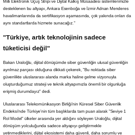
Milli Elektronik Uçuş Stripi ve Dijital Kalkış Müsaadesi sistemlerimizle
desteklenen bu altyapı, Ankara Esenboğa ve
İzmir
Adnan Menderes
havalimanlarında da sertifikasyon aşamasında, çok yakında onları da
aynı standartlarda hizmete sunacağız."
"Türkiye, artık teknolojinin sadece
tüketicisi değil"
Bakan Uraloğlu, dijital dönüşümde siber güvenliğin ulusal güvenliğin
ayrılmaz parçası olduğuna dikkati çekerek, "Bu noktada siber
güvenlikte uluslararası alanda marka haline gelme vizyonuyla
oluşturduğumuz strateji ve teknik altyapımızla önemli bir olgunluğa
erişmiş durumdayız" dedi.
Uluslararası
Telekomünikasyon
Birliği’nin Küresel
Siber Güvenlik
Endeksi'nde Türkiye'nin tüm başlıklarda tam puan alarak "Seviye 1
Rol Model" ülkeler arasında yer aldığını söyleyen Uraloğlu,
dijital
dönüşüm
yolculuğunda sadece altyapıyı geliştirmekle
yetinmediklerini, dijital ekosistemi daha güvenli, daha sorumlu ve