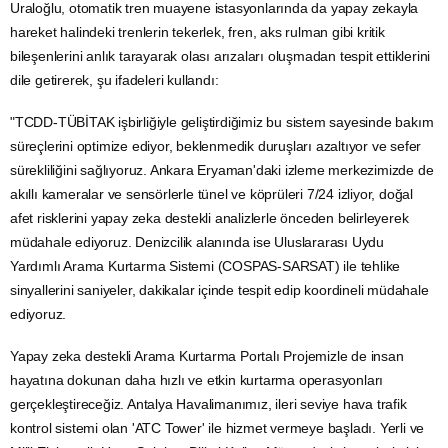
Uraloğlu, otomatik tren muayene istasyonlarında da yapay zekayla
hareket halindeki trenlerin tekerlek, fren, aks rulman gibi kritik
bileşenlerini anlık tarayarak olası arızaları oluşmadan tespit ettiklerini
dile getirerek, şu ifadeleri kullandı:
"TCDD-TÜBİTAK işbirliğiyle geliştirdiğimiz bu sistem sayesinde bakım
süreçlerini optimize ediyor, beklenmedik duruşları azaltıyor ve sefer
sürekliliğini sağlıyoruz.
Ankara
Eryaman'daki izleme merkezimizde de
akıllı kameralar ve sensörlerle tünel ve köprüleri 7/24 izliyor,
doğal
afet
risklerini yapay zeka destekli analizlerle önceden belirleyerek
müdahale ediyoruz. Denizcilik alanında ise Uluslararası
Uydu
Yardımlı Arama Kurtarma Sistemi (COSPAS-SARSAT) ile tehlike
sinyallerini saniyeler, dakikalar içinde tespit edip koordineli müdahale
ediyoruz.
Yapay zeka destekli Arama Kurtarma Portalı Projemizle de insan
hayatına dokunan daha hızlı ve etkin kurtarma operasyonları
gerçekleştireceğiz.
Antalya
Havalimanımız, ileri seviye hava trafik
kontrol sistemi olan 'ATC Tower' ile hizmet vermeye başladı. Yerli ve