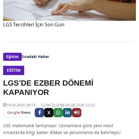
LGS Tercihleri İçin Son Gün
Eğitim
Sıradaki Haber
EĞITIM
LGS'DE EZBER DÖNEMİ
KAPANIYOR
18.06.2026 08:19
GÜNCELLEME:06.08.2026 22:23
X
G
o
o
g
l
e
News
LGS matematik tartışması: Uzmanlara göre yeni nesil
sınavlarda bilgi kadar dikkat ve yorumlama da belirleyici