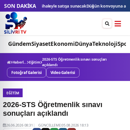
SON DAKİKA
unacak
Düğün konvoyuna ağır fatura: 540 bin lira ceza, 6 araç trafikt
Gündem
Siyaset
Ekonomi
Dünya
Teknoloji
Spor
2026-STS Öğretmenlik sınavı sonuçları
Haberler
Eğitim
açıklandı
Fotoğraf Galerisi
Video Galerisi
EĞITIM
2026-STS Öğretmenlik sınavı
sonuçları açıklandı
26.06.2026 08:31
GÜNCELLEME:05.08.2026 18:13